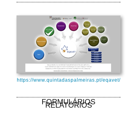
https://www.quintadaspalmeiras.pt/eqavet/
FORMULÁRIOS
RELATÓRIOS