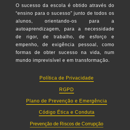
O sucesso da escola é obtido através do
“ensino para o sucesso” junto de todos os
alunos, orientando-os para a
Comprometido num processo de
autoaprendizagem, para a necessidade
promoção de melhoria contínua, a Escola
de rigor, de trabalho, de esforço e
Secundária Quinta das Palmeiras só
empenho, de exigência pessoal, como
poderá crescer e desenvolver-se
formas de obter sucesso na vida, num
caminhando na mesma direção que os
mundo imprevisível e em transformação.
seus Parceiros. A opinião e as sugestões
de melhoria dos nossos Stakeholders são
fundamentais para que a nossa Escola
Política de Privacidade
possa oferecer um ensino de qualidade,
RGPD
adequado às necessidades dos alunos e
da comunidade. A nossa Escola quer
Plano de Prevenção e Emergência
fazer mais e melhor! Nesse sentido,
Código Ética e Conduta
pedimos-lhe que, de uma forma muito
sucinta, nos deixe algumas sugestões de
Prevenção de Riscos de Corrupção