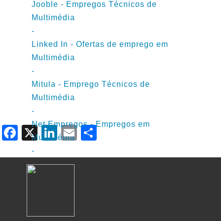
Jooble - Empregos Técnicos de
Multimédia
-
Linked In - Ofertas de emprego em
Multimédia
-
Mitula - Emprego Técnicos de
Multimédia
-
Net Empregos - Empregos em
Facebook
X
LinkedIn
Email
Share
Multimédia
-
Sapoemprego - Ofertas de Emprego em
Multimédia
-
Trovit - Ofertas de emprego em
Multimédia