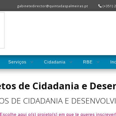
​gabinetedirector@quintadaspalmeiras.pt
(+351) 
Serviços
Cidadania
RBE
In
jetos de Cidadania e Des
OS DE CIDADANIA E DESENVOL
Escolhe aqui o(s) projeto(s) em que te queres inscrever