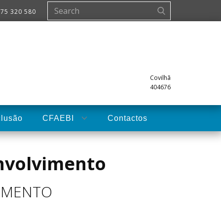
275 320 580
Covilhã
404676
clusão
CFAEBI
Contactos
envolvimento
VIMENTO
!