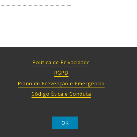
Política de Privacidade
RGPD
Plano de Prevenção e Emergência
Código Ética e Conduta
Prevenção de Riscos de Corrupção
Canal de Denúncias
OK
s direitos.