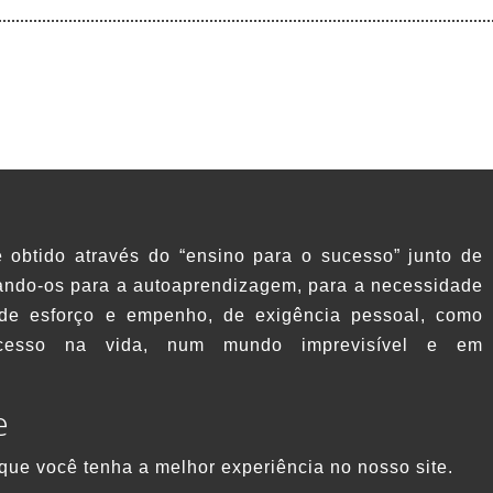
 obtido através do “ensino para o sucesso” junto de
tando-os para a autoaprendizagem, para a necessidade
, de esforço e empenho, de exigência pessoal, como
cesso na vida, num mundo imprevisível e em
e
(c) Escola Secundária Quinta das Palmeiras 2026. Reservados todos o
 que você tenha a melhor experiência no nosso site.
Elaborado por Paulo Morais