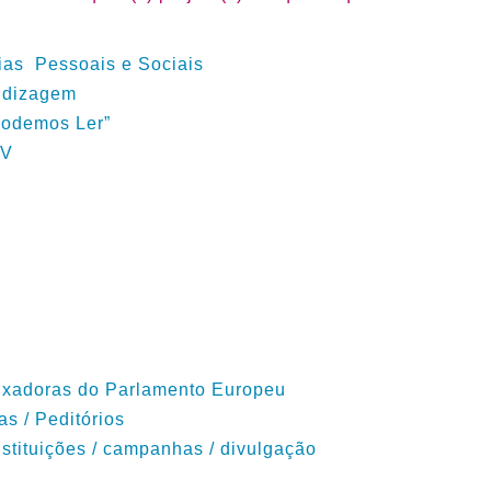
ias Pessoais e Sociais
endizagem
Podemos Ler”
TV
ixadoras do Parlamento Europeu
s / Peditórios
nstituições / campanhas / divulgação