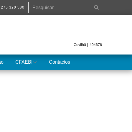
 275 320 580
Covilhã | 404676
ão
CFAEBI
Contactos