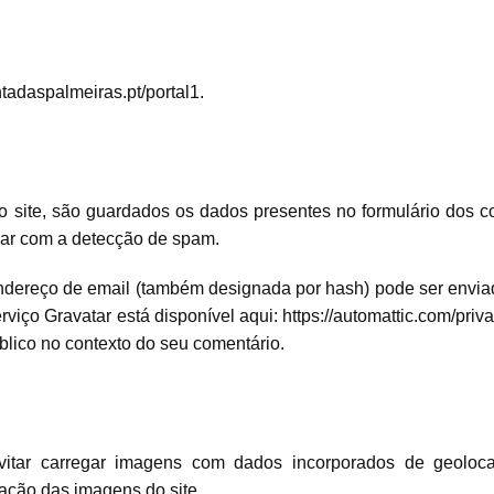
tadaspalmeiras.pt/portal1.
o site, são guardados os dados presentes no formulário dos 
udar com a detecção de spam.
ndereço de email (também designada por hash) pode ser enviada
 serviço Gravatar está disponível aqui: https://automattic.com/pr
 público no contexto do seu comentário.
vitar carregar imagens com dados incorporados de geoloc
zação das imagens do site.