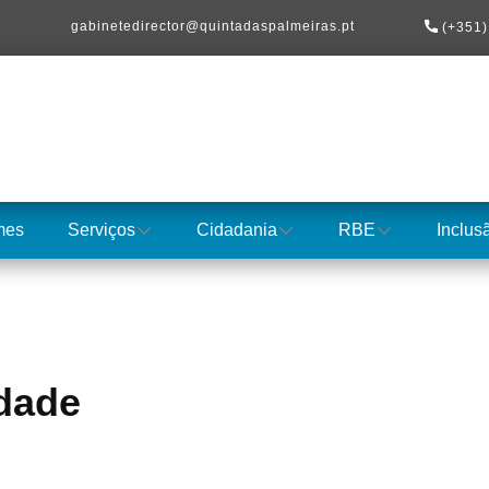
​gabinetedirector@quintadaspalmeiras.pt
(+351)
mes
Serviços
Cidadania
RBE
Inclus
idade