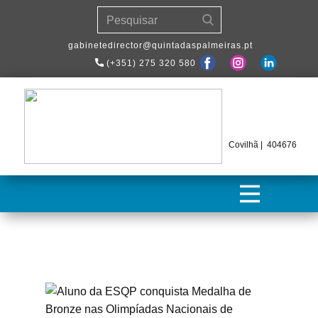
​gabinetedirector@quintadaspalmeiras.pt
(+351) 275 320 580
Covilhã | 404676