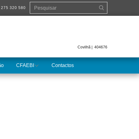
 275 320 580
Covilhã | 404676
ão
CFAEBI
Contactos