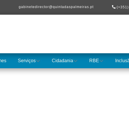
​gabinetedirector@quintadaspalmeiras.pt
(+351)
mes
Serviços
Cidadania
RBE
Inclus