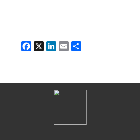
Fac
X
Link
Em
Sha
ebo
edIn
ail
re
ok