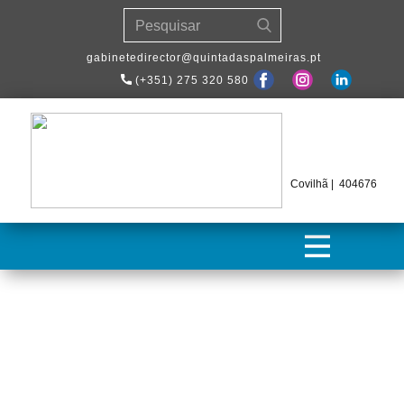
​gabinetedirector@quintadaspalmeiras.pt
(+351) 275 320 580
Covilhã | 404676