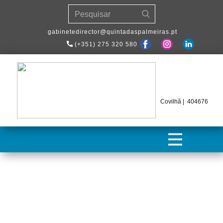
​gabinetedirector@quintadaspalmeiras.pt
(+351) 275 320 580
Covilhã | 404676