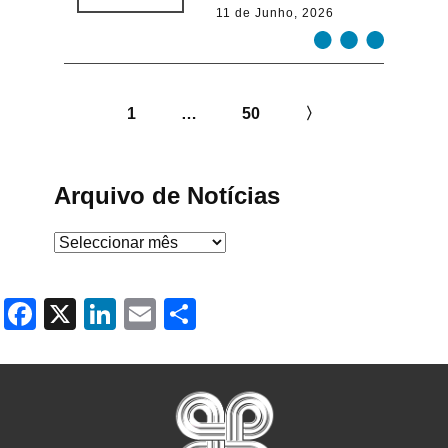
11 de Junho, 2026
1
…
50
〉
Arquivo de Notícias
Arquivo
de
Notícias
Facebook
X
LinkedIn
Email
Share