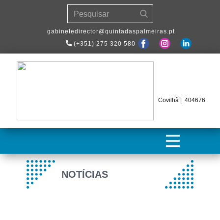
​gabinetedirector@quintadaspalmeiras.pt
(+351) 275 320 580
Covilhã | 404676
NOTÍCIAS